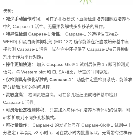
优势:
•
减少手动操作时间
： 可在多孔板模式下直接检测培养细胞或培养基
中的 Caspase-1 活性。无需预裂解或多步移液的操作。
•
特异性检测 Caspase-1 活性
： Caspase-1 的选择性底物(Z-
WEHD) 和蛋白酶体抑制剂 (MG-132) 确保能够在细胞或培养基中直
接检测 Caspase-1 活性。试剂盒中还提供了 Caspase-1特异性抑制
剂用于作为平行对照
。
• 操作更加快速
： 加入 Caspase-Glo® 1 试剂后仅需 1h 即可检测光
信号。与 Western blot 和 ELISA 相比，所需的时间更短。
•
仅检测具有催化活性的 Caspase-1
： 功能性定量检测系统，能够准
确分析酶功能的时间进程。
•
灵敏度高：
检测灵敏度高，可在多孔板细胞或培养基中检测
Caspase-1 活性。
•
可灵活设定检测体积
： 只需加入与样本孔培养基等体积的试剂，可
轻松扩展到不同多孔板模式。
•
可批量操作
： Caspase-1 的发光信号在 Caspase-Glo® 1 试剂中十
分稳定 ( 半衰期 >3 小时 )，可在数小时内批量读取。无需带有进样器