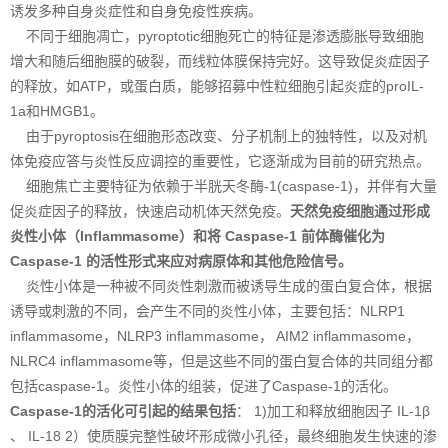
诱发多种自身炎症性和自身免疫性疾病。
不同于细胞凋亡，pyroptotic细胞死亡的特征是渗透膨胀导致细胞
增大和随后细胞膜的破裂，而线粒体膜保持完好。这导致促炎症因子
的释放，如ATP，或蛋白质，能够招募中性粒细胞引起炎症的proIL-
1a和HMGB1。
由于pyroptosis在细胞形态改变、分子机制上的独特性，以及对机
体免疫应答与炎性反应调控的重要性，它逐渐成为目前的研究热点。
细胞焦亡主要特征为依赖于半胱天冬酶-1(caspase-1)，并伴有大量
促炎症因子的释放，快速启动机体天然免疫。
天然免疫细胞通过形成
炎性小体（Inflammasome）和将 Caspase-1 前体酶催化为
Caspase-1 的活性形式来应对病原体和其他危险信号。
炎性小体是一种被不同炎性刺激而被诱导生成的蛋白复合体，根据
诱导或刺激的不同，会产生不同的炎性小体，主要包括：NLRP1
inflammasome，NLRP3 inflammasome， AIM2 inflammasome，
NLRC4 inflammasome等，但是这些不同的蛋白复合体的共同组分都
包括caspase-1。炎性小体的组装，促进了Caspase-1的活化。
Caspase-1的活化可引起的结果包括
： 1)加工和释放细胞因子 IL-1β
、 IL-18 2）使质膜完整性破坏形成微小孔径，最终细胞发生快速的渗