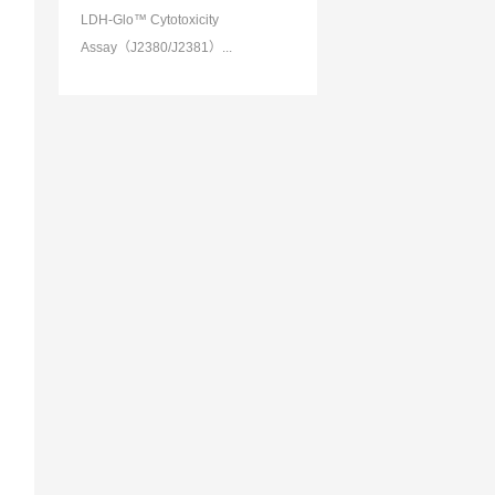
LDH-Glo™ Cytotoxicity
Assay（J2380/J2381）...