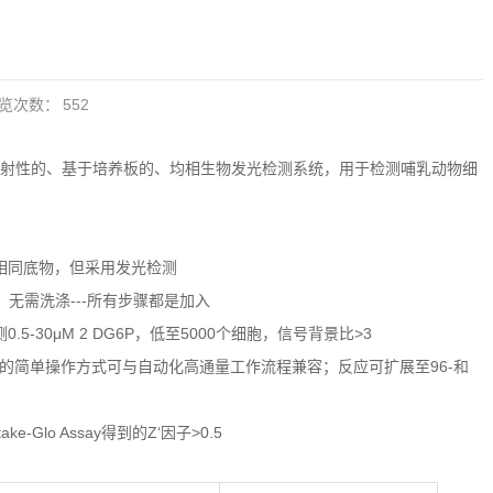
览次数：
552
ay 是一种非放射性的、基于培养板的、均相生物发光检测系统，用于检测哺乳动物细
相同底物，但采用发光检测
，无需洗涤---所有步骤都是加入
.5-30μM 2 DG6P，低至5000个细胞，信号背景比>3
数”的简单操作方式可与自动化高通量工作流程兼容；反应可扩展至96-和
take-Glo Assay得到的Z‘因子>0.5