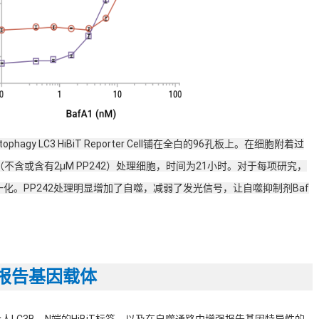
phagy LC3 HiBiT Reporter Cell铺在全白的96孔板上。在细胞附着过
（不含或含有2μM PP242）处理细胞，时间为21小时。对于每项研究，
化。PP242处理明显增加了自噬，减弱了发光信号，让自噬抑制剂Baf
iBiT报告基因载体
eporter包含人LC3B、N端的HiBiT标签，以及在自噬通路中增强报告基因特异性的