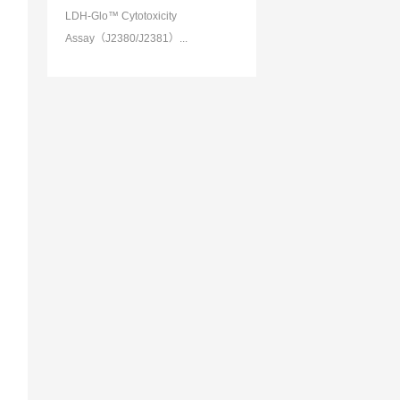
LDH-Glo™ Cytotoxicity
Assay（J2380/J2381）...