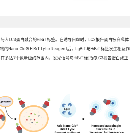
orter包含与人LC3蛋白融合的HiBiT标签。在诱导自噬时，LC3报告蛋白被自噬体
o-Glo® HiBiT Lytic Reagent后，LgBiT与HiBiT标签发生相互作
。在多达7个数量级的范围内，发光信号与HiBiT标记的LC3报告蛋白成正