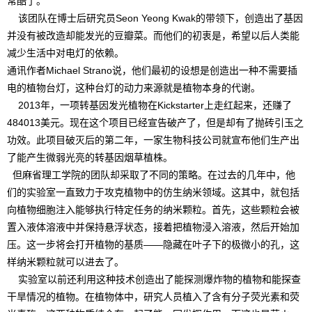
常酷了。
该团队在博士后研究员Seon Yeong Kwak的带领下，创造出了基因
并没有被改造却能发光的豆瓣菜。而他们的初衷是，希望以后人类能
减少生活中对电灯的依赖。
通讯作者Michael Strano说，他们最初的设想是创造出一种不需要插
电的植物台灯，这种台灯的动力来源就是植物本身的代谢。
2013年，一项转基因发光植物在Kickstarter上走红起来，还赚了
484013美元。现在这个项目已经宣告破产了，但是却有了抛砖引玉之
功效。此项目破灭后的第二年，一家生物科技公司就宣布他们生产出
了能产生微弱光亮的转基因烟草植株。
但麻省理工学院的团队却采取了不同的策略。在过去的几年中，他
们的实验室一直致力于攻克植物中的仿生纳米领域。这其中，就包括
向植物细胞注入能够执行特定任务的纳米颗粒。首先，这些颗粒会被
置入液体溶液中并保持悬浮状态，接着把植物浸入溶液，然后开始加
压。这一步将会打开植物的基质——隐藏在叶子下的极微小的孔，这
样纳米颗粒就可以进去了。
实验室以前还利用这种技术创造出了能探测爆炸物的植物和能探查
干旱情况的植物。在植物体中，研究人员植入了含有分子荧光素和荧