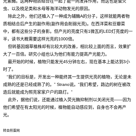
光素酶。这两种物质结合在一起了能一同发挥作用，而这也是萤火
虫、以及桡足类和水母等海洋动物发光的原因。
除此之外，他们还植入了一种成为辅酶A的分子，这样就能两者物
质相结合后产生的副作用(副作用会削弱光亮)。在西洋菜和豆瓣菜
中，都有这些分子的身影。但产光的亮度只有1微瓦的LED灯亮度的一
半，读书大概需要这样光亮的1000倍。
但转基因烟草植株却有比较大的改善，相比较上面的而言，效果扩
大了一百倍。研究小组也认为他们有能力提高产光能力。
最开始的时候，植物只能发光45分钟左右，现在基本上能达到3小
时了。
“我们的目标是，开发出一种能终其一生提供光亮的植物，无论是未
成熟的还是已经成熟了的。” Strano说。“我们希望，路边的树在被改
造后就能成为照亮家家户户的路灯。”
此外，据他们说，还能通过植入荧光酶抑制剂以关闭光亮——因为
他们希望在有太阳光的时候，植物能自动感应到，自身也不会再产
光。
转自煎蛋网