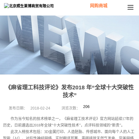
网购商城
《麻省理工科技评论》发布2018 年“全球十大突破性
技术”
206
发布日期：
2018-02-24
浏览次数：
作为当今知名的技术榜单之一，《麻省理工技术评论》官方网站延续
17
年的
历史，日前遴选出
2018
年全球“十大突破性技术”，
点评科技领
域的“新贵”。
此次入榜技术包括：
3D
金属打印、人造胚胎、传感城市、面向每个人的人工
智能（
AI
）、对抗性神经网络、实时翻译耳塞、零碳排放天然气发电、完美网络