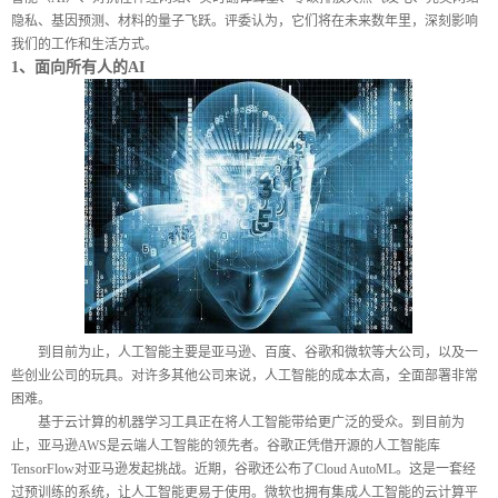
隐私、基因预测、材料的量子飞跃。评委认为，它们将在未来数年里，深刻影响
我们的工作和生活方式。
1
、面向所有人的
AI
到目前为止，人工智能主要是亚马逊、百度、谷歌和微软等大公司，以及一
些创业公司的玩具。对许多其他公司来说，人工智能的成本太高，全面部署非常
困难。
基于云计算的机器学习工具正在将人工智能带给更广泛的受众。到目前为
止，亚马逊
AWS
是云端人工智能的领先者。谷歌正凭借开源的人工智能库
TensorFlow
对亚马逊发起挑战。近期，谷歌还公布了
Cloud AutoML
。这是一套经
过预训练的系统，让人工智能更易于使用。微软也拥有集成人工智能的云计算平