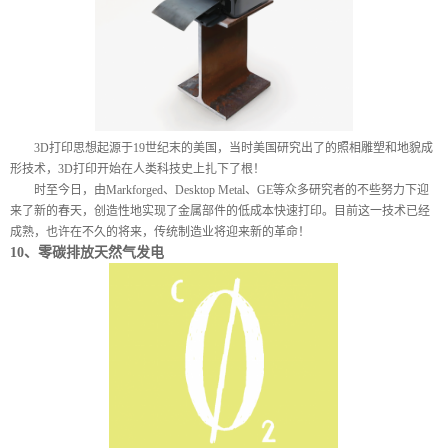
3D
打印思想起源于
19
世纪末的美国，当时美国研究出了的照相雕塑和地貌成
形技术，
3D
打印开始在人类科技史上扎下了根！
时至今日，由
Markforged
、
Desktop Metal
、
GE
等众多研究者的不些努力下迎
来了新的春天，创造性地实现了金属部件的低成本快速打印。目前这一技术已经
成熟，也许在不久的将来，传统制造业将迎来新的革命！
10
、零碳排放天然气发电