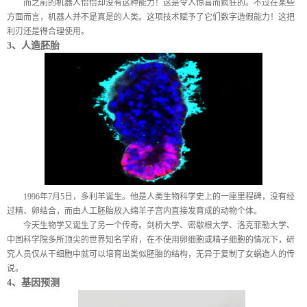
而之前的机器人恰恰却没有这种能力！这是令人惊喜而疯狂的。不过在某些
方面而言，机器人并不是真是的人类。这项技术赋予了它们数字造假能力！这把
利刃还是得合理使用。
3
、人造胚胎
1996
年
7
月
5
日，多利羊诞生。他是人类生物科学史上的一座里程碑，没有经
过精、卵结合，而由人工胚胎放入绵羊子宫内直接发育成的动物个体。
今天生物学又诞生了另一个传奇。剑桥大学、密歇根大学、洛克菲勒大学、
中国科学院多所顶尖的世界知名学府，在不使用卵细胞或精子细胞的情况下，研
究人员仅从干细胞中就可以培育出类似胚胎的结构，无异于复制了女蜗造人的传
说。
4
、基因预测