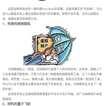
这是谷歌研发出的一副叫做
Pixel Buds
的耳塞。这副耳塞又名“巴别鱼”，可以
在
Pixel
智能手机上通过谷歌应用进行实时翻译，即使不会外语，也可以促膝长
谈，碰撞出更多的思想火花。
7
、完美的网络隐私
为网络隐私上一把锁，在网络时代是每个人的共同诉求。近年来，网络上个
人信息泄露不胜枚举。于是人们诉求一种超强的网络加密工具，让个人隐私不被
侵扰。研究者：
Zcash
、摩根大通、荷兰国际集团，目前正在完善一款加密工具。
可以可以在不透露非必要信息的前提下完成验证。至此，为网络安全又加了一道
防护墙！
此项技术也让互联网黑暗角落里的不法分子无计可施，对广大网络用户来说
是福音。
8
、材料的量子飞跃