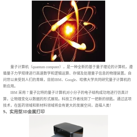
量子计算机（
quantum computer
），是一种全新的基于量子理论的计算机，遵
循量子力学规律进行高速数学和逻辑运算、存储及处理量子信息的物理装置。自
问世以来受到人们的青睐，目前
IBM
、
Google
、哈佛大学共同研究量子计算机的
新应用。
IBM
采用
7
量子比特的量子计算机对小分子的电子结构成功地进行彷真计
算，让物理变化以数据的形式展现。科技工作者找到了一把新的钥匙。通过这项
技术，在医药领域和新材料领域将会有更大的发展空间，造福人类！
9
、实用型
3D
金属打印