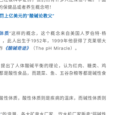
的保健品或者养生概念吧！
罚上亿美元的“酸碱论教父”
体质
”这样的概念，这个概念来自美国人罗伯特·杨
oung），此人出生于1952年，1999年他获得了克莱顿大
作
《酸碱奇迹》
（The pH Miracle）。
次提出了人体酸碱平衡的理论，认为红肉、糖类、鸡
都是酸性食品，而蔬菜、鱼、五谷杂粮等都是碱性食
酸性体质，酸性体质则是疾病的温床，而碱性体质则
酸
”的浪潮，各大矿泉水厂家、饮水机厂家贩卖“弱碱性