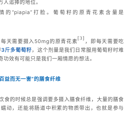
万人追捧的地位。
的“piapia”打脸。葡萄籽的原青花素含量是
[3
]
每天需要摄入50mg的原青花素
，即每天需要吃
得
3斤多葡萄籽
，这个剂量是我们日常服用葡萄籽时难
奇功效有可能只是我们一厢情愿的想法。
“百益而无一害”的膳食纤维
饮食的时候总是强调要多摄入膳食纤维，大量的膳食
肠蠕动，还能将肠道中积累的物质带出，也就是参与