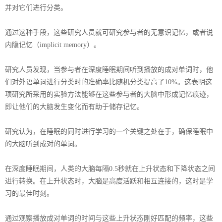
并对它们进行分类。
通过这种手段，这些研究人员就可研究参与者的无意识记忆，或者说
内隐记忆（
implicit memory
）。
研究人员发现，当参与者在深度睡眠期间听到播放的成对单词时，他
们对外语单词进行分类时的准确率比随机分类提高了
10%
。这表明这
项研究所采用的实验方法能够在这些参与者的大脑中形成记忆痕迹，
即让他们的大脑发生变化而有助于储存记忆。
研究认为，在睡眠的同时进行学习的一个关键之处在于，确保睡眠中
的大脑听到成对的单词。
在深度睡眠期间，人类的大脑每隔
0.5
秒就在上升状态和下降状态之间
进行转换。在上升状态时，大脑是高度活跃和相互连接的，这时是学
习的最佳时刻。
通过观察播放成对单词的时间与这些上升状态刚好匹配的频率，这些