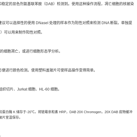
和稳定的显色剂氨基联苯胺（DAB）检测到。使用这种操作流程，凋亡细胞的核被染
作手册建议可以选择性的使用 DNaseI 处理的样本作为阳性对照来检测 DNA 断裂。单独提
 M6101）可以用来制作阳性对照。
片的细胞凋亡，或进行细胞形态学分析。
2，以方便进行颜色检测。使用塑料盖玻片可使样品操作变得简单。
织切片、Jurkat 细胞、HL-60 细胞。
K 储存于-20℃。将链霉亲和素 HRP，DAB 20X Chromogen，20X DAB 底物缓冲
料盖玻片室温保存。