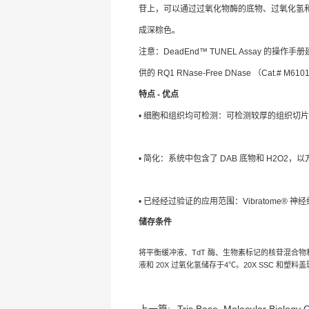
苷上，可以通过过氧化物酶的底物、过氧化氢
成深棕色。
注意：DeadEnd™ TUNEL Assay 的操
供的 RQ1 RNase-Free DNase （Cat.#
特点 - 优点
• 细胞和组织均可检测：可检测较厚的组织切
• 简化：系统中包含了 DAB 底物和 H2O
• 已经经过验证的应用范围：Vibratome® 神经组
储存条件
将平衡缓冲液、TdT 酶、生物素标记的核苷混合物和蛋白酶 
液和 20X 过氧化氢储存于4℃。20X SSC 和塑