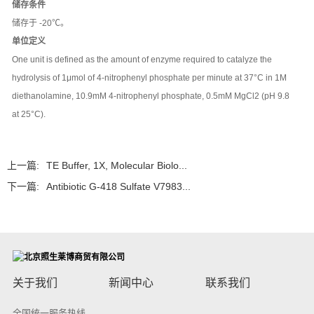
储存条件
储存于 -20℃。
单位定义
One unit is defined as the amount of enzyme required to catalyze the
hydrolysis of 1μmol of 4-nitrophenyl phosphate per minute at 37°C in 1M
diethanolamine, 10.9mM 4-nitrophenyl phosphate, 0.5mM MgCl2 (pH 9.8
at 25°C).
上一篇:
TE Buffer, 1X, Molecular Biolo...
下一篇:
Antibiotic G-418 Sulfate V7983...
关于我们
新闻中心
联系我们
全国统一服务热线