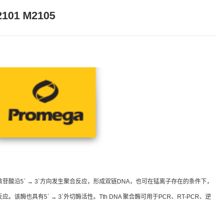
2101 M2105
化核苷酸沿5` → 3`方向发生聚合反应，形成双链DNA，也可在锰离子存在的条件下，
反应。该酶也具有5` → 3`外切酶活性。Tth DNA 聚合酶可用于PCR、RT-PCR、逆