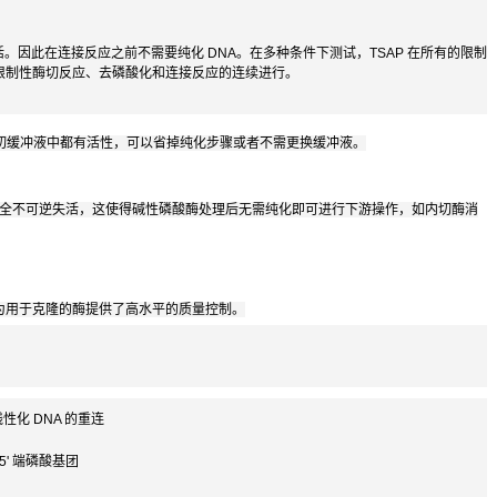
的失活。因此在连接反应之前不需要纯化 DNA。在多种条件下测试，TSAP 在所有的限制
限制性酶切反应、去磷酸化和连接反应的连续进行。
限制性酶切缓冲液中都有活性，可以省掉纯化步骤或者不需更换缓冲液。
SAP 完全不可逆失活，这使得碱性磷酸酶处理后无需纯化即可进行下游操作，如内切酶消
隆检测为用于克隆的酶提供了高水平的质量控制。
性化 DNA 的重连
5' 端磷酸基团