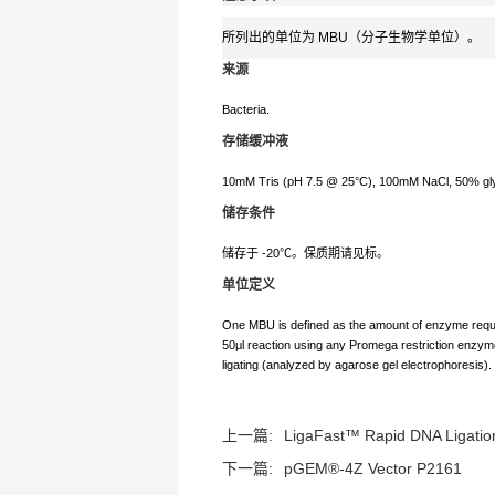
所列出的单位为 MBU（分子生物学单位）。
来源
Bacteria.
存储缓冲液
10mM Tris (pH 7.5 @ 25°C), 100mM NaCl, 50% gly
储存条件
储存于 -20℃。保质期请见标。
单位定义
One MBU is defined as the amount of enzyme requi
50μl reaction using any Promega restriction enzym
ligating (analyzed by agarose gel electrophoresis).
上一篇:
LigaFast™ Rapid DNA Ligation
下一篇:
pGEM®-4Z Vector P2161