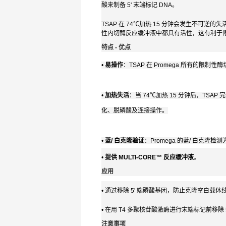
酸来制备 5' 末端标记 DNA。
TSAP 在 74℃加热 15 分钟会发生不可逆
性内切酶反应缓冲液中都具有活性，这有利于
特点 - 优点
•
易操作
：TSAP 在 Promega 所有的
•
加热失活
：当 74℃加热 15 分钟后，T
化、脱磷酸及连接操作。
•
蓝/ 白克隆验证
：Promega 的蓝/ 白克
•
提供 MULTI-CORE™ 反应缓冲液
。
应用
• 通过移除 5' 端磷酸基团，防止克隆空白载体线
• 在用 T4 多聚核苷酸激酶进行末端标记前移除 
注意事项