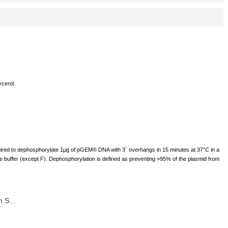
cerol.
red to dephosphorylate 1μg of pGEM® DNA with 3´ overhangs in 15 minutes at 37°C in a
e buffer (except F). Dephosphorylation is defined as preventing >95% of the plasmid from
 S...