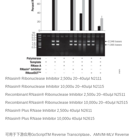
RNasin® Ribonuclease Inhibitor 2,500u 20–40u/μl N2111
RNasin® Ribonuclease Inhibitor 10,000u 20–40u/μl N2115
Recombinant RNasin® Ribonuclease Inhibitor 2,500u 20–40u/μl N2511
Recombinant RNasin® Ribonuclease Inhibitor 10,000u 20–40u/μl N2515
RNasin® Plus RNase Inhibitor 2,500u 40u/μl N2611
RNasin® Plus RNase Inhibitor 10,000u 40u/μl N2615
可用于下游应用GoScriptTM Reverse Transcriptase、AMV/M-MLV Reverse