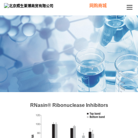
网购商城
RNasin® Ribonuclease Inhibitors