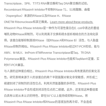
Transcriptase、SP6、T7/T3 RNA聚合酶和Taq DNA聚合酶的试验。
Recombinant RNasin® Inhibitor不抑制RNase T1、S1核酸酶、曲霉
（Aspergillus）来源的RNase以及RNase H、RNase
ONETM Ribonuclease和其它酶类。
Learn more about these products.
RNasin® Plus RNase Inhibitor是一种作为可溶性蛋白在E. coli中表达的重组
哺乳动物RNase抑制剂，可以利用离子交换和疏水层析相结合的方法纯化获
得。该蛋白能够抑制真核RNase（如RNase A和RNase B）活性，与人胎盘
RNase抑制剂相似。RNasin® Plus RNase Inhibitor经过RT-PCR检验，能与
AMV、M-MLV、ImProm-IITMReverse Transcriptase或Taq、Tfl DNA
Polymerase兼容。RNasin® Plus RNase Inhibitor也能和TaqMan®定量、实
时RT-PCR兼容。
与人源的这种蛋白相比，RNasin® Plus RNase Inhibitor具有更高的抗氧化活
性。研究表明来源于人的该蛋白的两个半胱氨酸对氧化非常敏感，并形成二
硫键封闭了抑制剂的活性位点。利用天然氨基酸的多样性，RNasin® Plus
RNase Inhibitor不会形成封闭活性位点的二硫键。此外，还发现这种重组蛋
白具有以前从未认识的特性，即在50°C以上能持续抑制RNase。将
RNasin® Plus RNase Inhibitor和RNase的溶液加热再冷却，不会造成