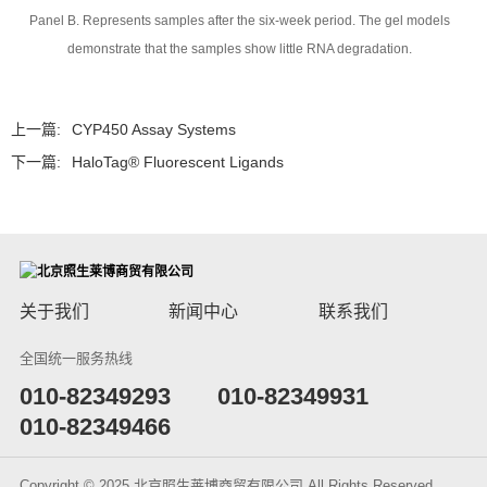
Panel B. Represents samples after the six-week period. The gel models
demonstrate that the samples show little RNA degradation.
上一篇:
CYP450 Assay Systems
下一篇:
HaloTag® Fluorescent Ligands
关于我们
新闻中心
联系我们
全国统一服务热线
​010-82349293
010-82349931
010-82349466
Copyright © 2025 北京照生莱博商贸有限公司 All Rights Reserved