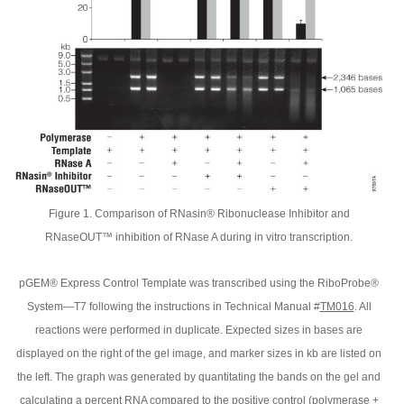
Figure 1. Comparison of RNasin® Ribonuclease Inhibitor and
RNaseOUT™ inhibition of RNase A during in vitro transcription.
pGEM® Express Control Template was transcribed using the RiboProbe®
System—T7 following the instructions in Technical Manual #
TM016
. All
reactions were performed in duplicate. Expected sizes in bases are
displayed on the right of the gel image, and marker sizes in kb are listed on
the left. The graph was generated by quantitating the bands on the gel and
calculating a percent RNA compared to the positive control (polymerase +