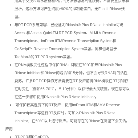
用离子交换和疏水层析相结合的方法很容易纯化获得。不需要直接亲和
层析。这种方法可产生纯度>90%的抑制剂蛋白，无E. coli RNase残
留。
与RT-PCR系统兼容：已经证明RNasin® Plus RNase Inhibitor可与
Access和Access QuickTM RT-PCR System、M-MLV Reverse
Transcriptase、ImProm-IITMReverse Transcription System和
GoScript™ Reverse Transcription System兼容。同样也与基于
TaqMan®的RT-PCR systems兼容。
在RNA模板变性过程中保护RNA：即使在70°C加热RNasin® Plus
RNase Inhibitor和RNase的混合物15分钟，也不会导致RNA酶的活性
复苏。许多RT-PCR操作方法需要在RT 反应前将RNA模板在RT引物存
在时变性（例如65-70°C， 5-10分钟）以获得最大灵敏度。现在您可以
在这一步骤中使用RNasin® Plus RNase Inhibitor。
可保护较高温度下的RT反应：使用ImProm-IITM和AMV Reverse
Transcriptase等进行RT反应时，可加入RNasin® Plus RNase
Inhibitor，在50°C以上进行反应。可能存在的RNase在高温下会失活。
应用
RT-PCR和RT-qPCR。