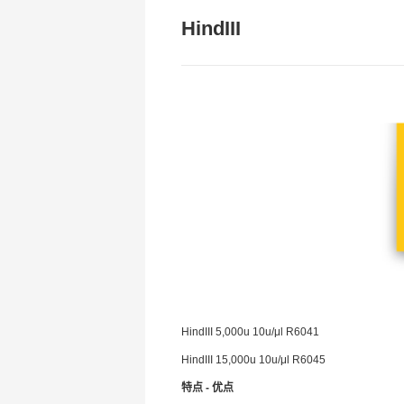
HindIII
HindIII 5,000u 10u/μl R6041
HindIII 15,000u 10u/μl R6045
特点 - 优点