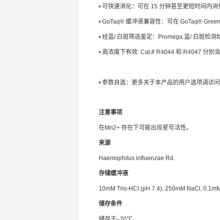
• 可快速消化：可在 15 分钟甚至更短时间内消化
• GoTaq® 缓冲液兼容性：可在 GoTaq® Gre
• 经蓝/ 白斑筛选鉴定：Promega 蓝/ 
• 高浓度下有效: Cat.# R4044 和 R4047 分别含有
• 参数自选：更多关于本产品的用户选项请访
注意事项
在Mn2+ 存在下可能出现星号活性。
来源
Haemophilus influenzae Rd.
存储缓冲液
10mM Tris-HCl (pH 7.4), 250mM NaCl, 0.1mM
储存条件
储存于–20℃。