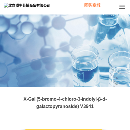
网购商城
X-Gal (5-bromo-4-chloro-3-indolyl-β-d-
galactopyranoside) V3941