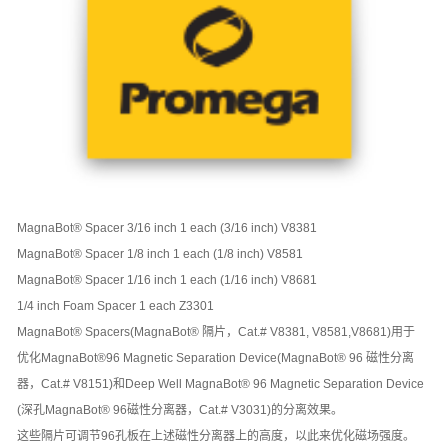
MagnaBot® Spacer 3/16 inch 1 each (3/16 inch) V8381
MagnaBot® Spacer 1/8 inch 1 each (1/8 inch) V8581
MagnaBot® Spacer 1/16 inch 1 each (1/16 inch) V8681
1/4 inch Foam Spacer 1 each Z3301
MagnaBot® Spacers(MagnaBot® 隔片，Cat.# V8381, V8581,V8681)用于
优化MagnaBot®96 Magnetic Separation Device(MagnaBot® 96 磁性分离
器，Cat.# V8151)和Deep Well MagnaBot® 96 Magnetic Separation Device
(深孔MagnaBot® 96磁性分离器，Cat.# V3031)的分离效果。
这些隔片可调节96孔板在上述磁性分离器上的高度，以此来优化磁场强度。