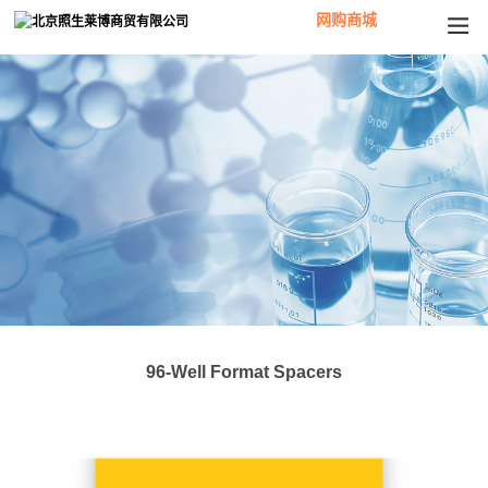
网购商城
96-Well Format Spacers