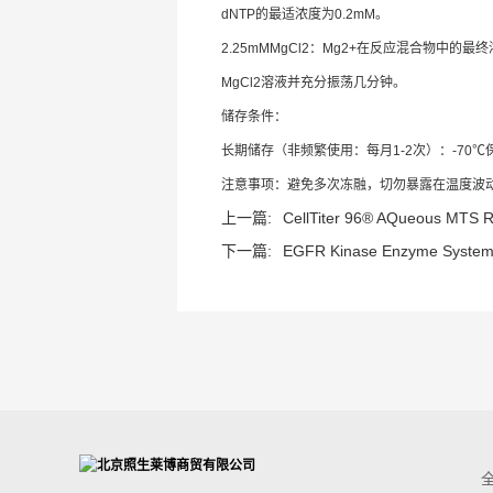
dNTP的最适浓度为0.2mM。
2.25mMMgCl2：Mg2+在反应混合物中
MgCl2溶液并充分振荡几分钟。
储存条件：
长期储存（非频繁使用：每月1-2次）：-70℃
注意事项：避免多次冻融，切勿暴露在温度波
上一篇:
CellTiter 96® AQueous MTS R
下一篇:
EGFR Kinase Enzyme Syste