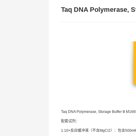
Taq DNA Polymerase, S
Taq DNA Polymerase, Storage Buffer B M16
配套试剂：
1.10×反应缓冲液（不含MgCl2）：包含500mMKC