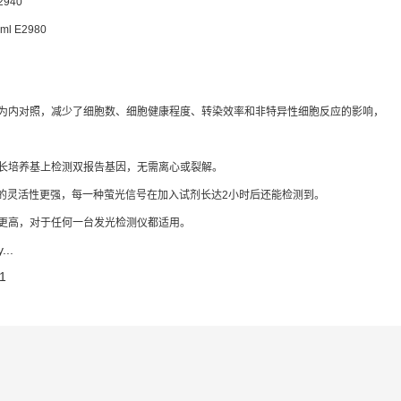
E2940
0ml E2980
作为内对照，减少了细胞数、细胞健康程度、转染效率和非特异性细胞反应的影响，
生长培养基上检测双报告基因，无需离心或裂解。
孔板的灵活性更强，每一种萤光信号在加入试剂长达2小时后还能检测到。
率更高，对于任何一台发光检测仪都适用。
...
1