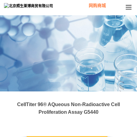
网购商城
CellTiter 96® AQueous Non-Radioactive Cell
Proliferation Assay G5440