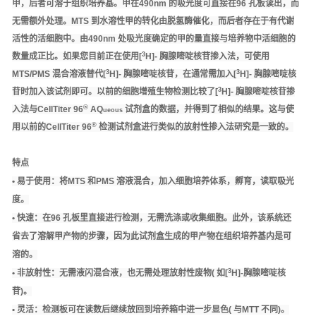
甲，后者可溶于组织培养基。甲在490nm 的吸光度可直接在96 孔板读出，而
无需额外处理。MTS 到水溶性甲的转化由脱氢酶催化，而后者存在于有代谢
活性的活细胞中。由490nm 处吸光度确定的甲的量直接与培养物中活细胞的
3
数量成正比。如果您目前正在使用[
H]- 胸腺嘧啶核苷掺入法，可使用
3
3
MTS/PMS 混合溶液替代[
H]- 胸腺嘧啶核苷，在通常需加入[
H]- 胸腺嘧啶核
3
苷时加入该试剂即可。以前的细胞增殖生物检测比较了[
H]- 胸腺嘧啶核苷掺
®
入法与CellTiter 96
AQ
试剂盒的数据，并得到了相似的结果。这与使
ueous
®
用以前的CellTiter 96
检测试剂盒进行类似的放射性掺入法研究是一致的。
特点
• 易于使用：
将MTS 和PMS 溶液混合，加入细胞培养体系，孵育，读取吸光
度。
• 快速：
在96 孔板里直接进行检测，无需洗涤或收集细胞。此外，该系统还
省去了溶解甲产物的步骤，因为此试剂盒生成的甲产物在组织培养基内是可
溶的。
3
• 非放射性：
无需液闪混合液，也无需处理放射性废物( 如[
H]-胸腺嘧啶核
苷)。
• 灵活：
检测板可在读数后继续放回到培养箱中进一步显色( 与MTT 不同)。