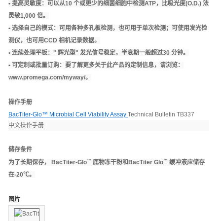
• 提高灵敏度：
可以从10 个或更少的细菌细胞中检测ATP，比吸光度(O.D.) 法
灵敏1,000 倍。
• 选择自己的模式：
可用各种多孔板检测，也可用于单次检测；可使用发光检
测仪，也可用CCD 相机记录数据。
• 连续处理平板：
" 辉光型" 发光信号稳定，半衰期一般超过30 分钟。
• 可定制或批量订购：
要了解更多关于此产品的定制信息，请浏览：
www.promega.com/myway/
。
操作手册
BacTiter-Glo™ Microbial Cell Viability Assay
Technical Bulletin TB337
中文操作手册
储存条件
™
™
为了长期保存， BacTiter-Glo
底物冻干粉和BacTiter Glo
缓冲液应储存
在-20℃。
图片