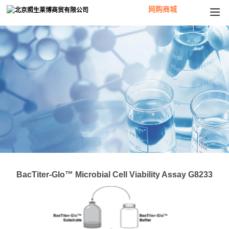
网购商城
BacTiter-Glo™ Microbial Cell Viability Assay G8233