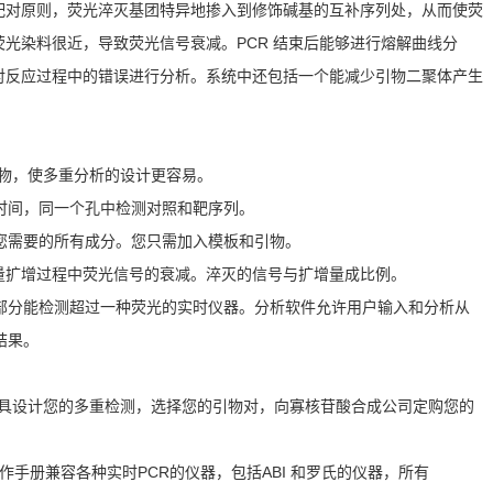
配对原则，荧光淬灭基团特异地掺入到修饰碱基的互补序列处，从而使荧
光染料很近，导致荧光信号衰减。PCR 结束后能够进行熔解曲线分
对反应过程中的错误进行分析。系统中还包括一个能减少引物二聚体产生
物，使多重分析的设计更容易。
时间，同一个孔中检测对照和靶序列。
您需要的所有成分。您只需加入模板和引物。
统测量扩增过程中荧光信号的衰减。淬灭的信号与扩增量成比例。
部分能检测超过一种荧光的实时仪器。分析软件允许用户输入和分析从
结果。
工具设计您的多重检测，选择您的引物对，向寡核苷酸合成公司定购您的
 操作手册兼容各种实时PCR的仪器，包括ABI 和罗氏的仪器，所有