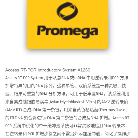
Access RT-PCR Introductory System A1260
用于从总
或
中用逆转录和
方法
Access RT-PCR System
RNA
mRNA
PCR
扩增特异的目的
序列。这种单管、双酶系统是一种灵敏、快
RNA
速、结果可重复的
分析方法，可用于低丰度
。该系统利用
RNA
RNA
来自禽成髓细胞瘤病毒
的
逆转录酶
(Avian Myeloblastosis Virus)
AMV
合成
第一条链，用来自黄色栖热菌
(AMV RT)
cDNA
(Thermus flavus )
的
聚合酶进行
第二条链的合成及
扩增。
Tfl DNA
cDNA
DNA
Access RT-
系统中优化的单一缓冲液系统可非常灵敏地检测
转录本，
PCR
RNA
在逆转录和
扩增步骤之间不需另外添加缓冲液，简化了操作步
PCR