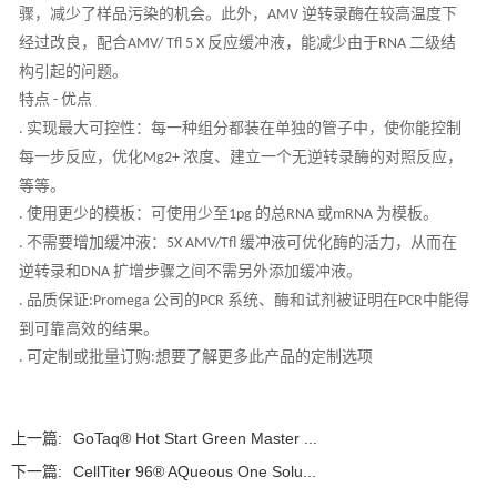
骤，减少了样品污染的机会。此外，
逆转录酶在较高温度下
AMV
经过改良，配合
反应缓冲液，能减少由于
二级结
AMV/ Tfl 5 X
RNA
构引起的问题。
特点
优点
-
实现最大可控性：每一种组分都装在单独的管子中，使你能控制
.
每一步反应，优化
浓度、建立一个无逆转录酶的对照反应，
Mg2+
等等。
使用更少的模板：可使用少至
的总
或
为模板。
.
1pg
RNA
mRNA
不需要增加缓冲液：
缓冲液可优化酶的活力，从而在
.
5X AMV/Tfl
逆转录和
扩增步骤之间不需另外添加缓冲液。
DNA
品质保证
公司的
系统、酶和试剂被证明在
中能得
.
:Promega
PCR
PCR
到可靠高效的结果。
可定制或批量订购
想要了解更多此产品的定制选项
.
:
上一篇:
GoTaq® Hot Start Green Master ...
下一篇:
CellTiter 96® AQueous One Solu...