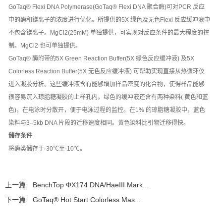
GoTaq® Flexi DNA Polymerase(GoTaq® Flexi DNA 聚合酶)可对PCR 反应
中的酶和镁离子的浓度进行优化。所提供的5X 绿色及无色Flexi 反应缓冲液中
不包含镁离子。MgCl2(25mM) 单独提供，可实现对反应条件的最大程度的控
制。MgCl2 也可单独提供。
GoTaq® 酶附带的5X Green Reaction Buffer(5X 绿色反应缓冲液) 及5X
Colorless Reaction Buffer(5X 无色反应缓冲液) 可帮助实现直接从热循环仪
进入凝胶分析。这些缓冲液含有能够增加样品密度的化合物，使得样品能够
很容易沉入琼脂糖凝胶的上样孔内。绿色的缓冲液还含有两种染料( 黄色和蓝
色)，在电泳时分散开，便于电泳过程的监控。在1% 的琼脂糖凝胶中，蓝色
染料与3–5kb DNA 片段的迁移速度相同。黄色染料比引物迁移得快。
储存条件
将酶类储存于-30℃至-10℃。
上一篇:
BenchTop ΦX174 DNA/HaeIII Mark...
下一篇:
GoTaq® Hot Start Colorless Mas...