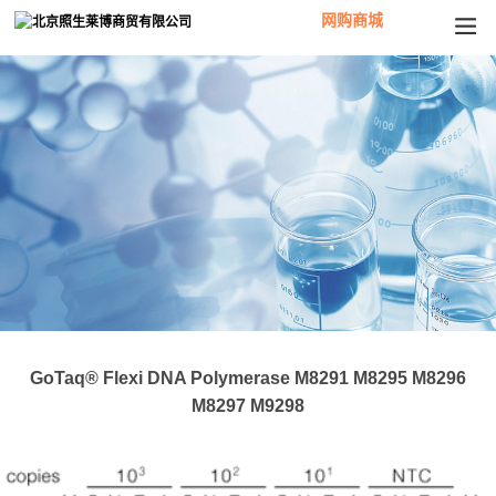
网购商城
GoTaq® Flexi DNA Polymerase M8291 M8295 M8296
M8297 M9298