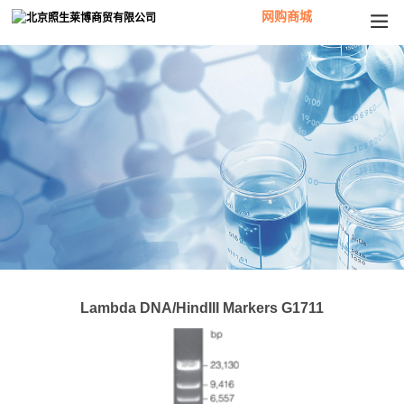
网购商城
Lambda DNA/HindIII Markers G1711