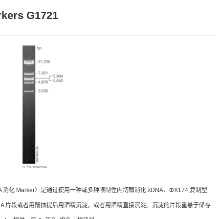
kers G1721
s（常规 DNA 消化 Marker）是通过使用一种或多种限制性内切酶消化 λDNA、ΦX174 复制型
NA 片段或者用酚抽提后用酒精沉淀，或者用酒精直接沉淀。沉淀的片段重悬于储存