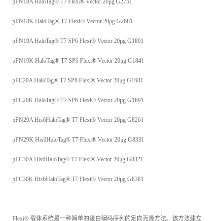
pFN18A HaloTag® T7 Flexi® Vector 20μg G2751
pFN18K HaloTag® T7 Flexi® Vector 20μg G2681
pFN19A HaloTag® T7 SP6 Flexi® Vector 20μg G1891
pFN19K HaloTag® T7 SP6 Flexi® Vector 20μg G1841
pFC20A HaloTag® T7 SP6 Flexi® Vector 20μg G1681
pFC20K HaloTag® T7 SP6 Flexi® Vector 20μg G1691
pFN29A His6HaloTag® T7 Flexi® Vector 20μg G8261
pFN29K His6HaloTag® T7 Flexi® Vector 20μg G8331
pFC30A His6HaloTag® T7 Flexi® Vector 20μg G8321
pFC30K His6HaloTag® T7 Flexi® Vector 20μg G8381
Flexi® 载体系统是一种简单的蛋白编码序列的定向克隆方法。该方法建立