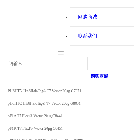
网购商城
联系我们
网购商城
PH6HTN His6HaloTag® T7 Vector 20μg G7971
pH6HTC His6HaloTag® T7 Vector 20μg G8031
pF1A T7 Flexi® Vector 20μg C8441
pF1K T7 Flexi® Vector 20μg C8451