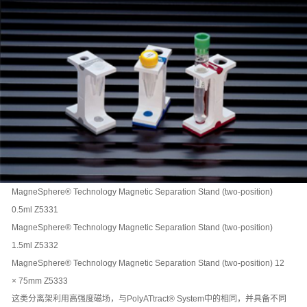
MagneSphere® Technology Magnetic Separation Stand (two-position)
0.5ml Z5331
MagneSphere® Technology Magnetic Separation Stand (two-position)
1.5ml Z5332
MagneSphere® Technology Magnetic Separation Stand (two-position) 12
× 75mm Z5333
这类分离架利用高强度磁场，与PolyATtract® System中的相同，并具备不同