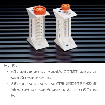
特点 - 优点
灵活：MagneSphere® Technology磁力分离架可用于Magnephere®
System和PolyATtract® System。
方便：Cat.# Z5331、Z5332、Z5333可同时处理两个不同型号离心管中
的样品。Cat.# Z5341,A5342和Z5343可同时处理12个不同型号的离心
管。