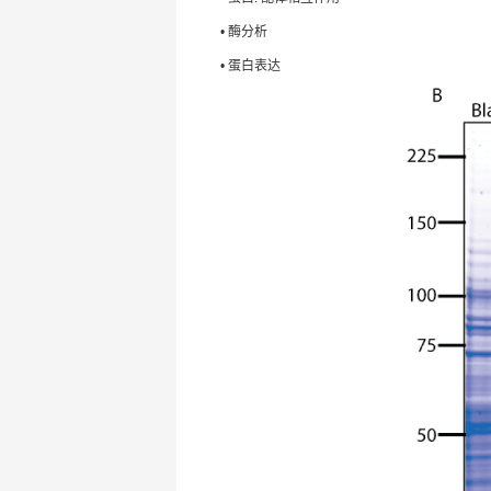
• 酶分析
• 蛋白表达