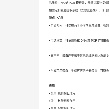
除质粒 DNA 或 PCR 模板外，麦胚提取物
如需定制麦胚提取系统（去除氨基酸），请订购产
特点 - 优点
• 节省时间：可以在两个小时内生成蛋白，相对
• 可选模式：可使用质粒 DNA 或 PCR 产物
• 高产率：蛋白产率高于其他无细胞表达系统 10 到 
• 生成可用蛋白：生成可溶的全长蛋白，可避免 E
应用
• 蛋白: 蛋白相互作用
• 蛋白: 核酸相互作用
• 蛋白: 配体相互作用