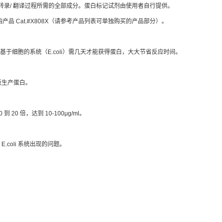
提供转录/ 翻译过程所需的全部成分。蛋白标记试剂由使用者自行提供。
品 Cat.#X808X（请参考产品列表可单独购买的产品部分）。
基于细胞的系统（E.coli）需几天才能获得蛋白，大大节省反应时间。
模板生产蛋白。
20 倍，达到 10-100μg/ml。
.coli 系统出现的问题。