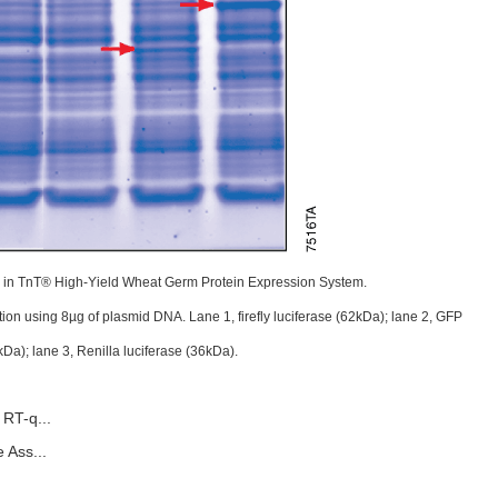
s in TnT® High-Yield Wheat Germ Protein Expression System.
ion using 8µg of plasmid DNA. Lane 1, firefly luciferase (62kDa); lane 2, GFP
kDa); lane 3, Renilla luciferase (36kDa).
RT-q...
Ass...