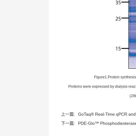
Figure1.Protein synthesi
Proteins were expressed by dialysis react
(28
上一篇:
GoTaq® Real-Time qPCR and 
下一篇:
PDE-Glo™ Phosphodiesterase 