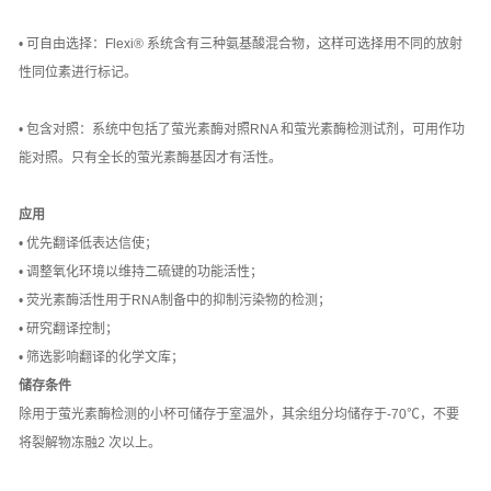
• 可自由选择：Flexi® 系统含有三种氨基酸混合物，这样可选择用不同的放射
性同位素进行标记。
• 包含对照：系统中包括了萤光素酶对照RNA 和萤光素酶检测试剂，可用作功
能对照。只有全长的萤光素酶基因才有活性。
应用
• 优先翻译低表达信使；
• 调整氧化环境以维持二硫键的功能活性；
• 荧光素酶活性用于RNA制备中的抑制污染物的检测；
• 研究翻译控制；
• 筛选影响翻译的化学文库；
储存条件
除用于萤光素酶检测的小杯可储存于室温外，其余组分均储存于-70℃，不要
将裂解物冻融2 次以上。