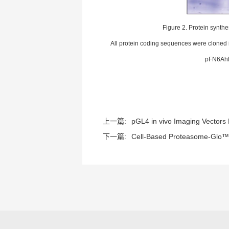
Figure 2. Protein synth
All protein coding sequences were cloned
pFN6AhRl
上一篇:
pGL4 in vivo Imaging Vectors 
下一篇:
Cell-Based Proteasome-Glo™ 