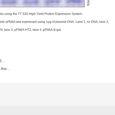
esis using the T7 S30 High-Yield Protein Expression System.
 into pFN6A and expressed using 1µg of plasmid DNA. Lane 1, no DNA; lane 2,
; lane 3, pFN6A-HT2; lane 4, pFN6A-β-gal.
E...
Ass...