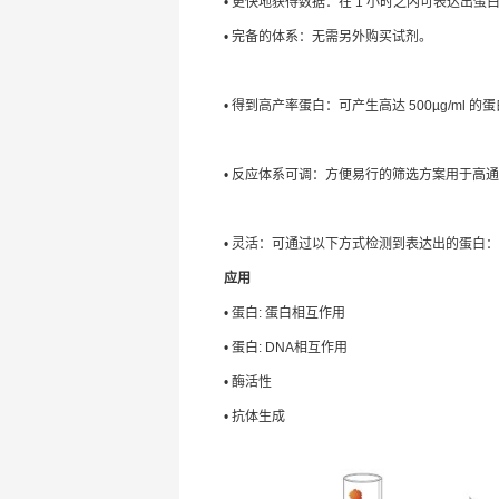
• 更快地获得数据：在 1 小时之内可表达出
• 完备的体系：无需另外购买试剂。
• 得到高产率蛋白：可产生高达 500µg/ml
• 反应体系可调：方便易行的筛选方案用于高
• 灵活：可通过以下方式检测到表达出的蛋白：Coo
应用
• 蛋白: 蛋白相互作用
• 蛋白: DNA相互作用
• 酶活性
• 抗体生成