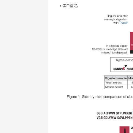
• 蛋白鉴定。
Figure 1. Side-by-side comparison of cle