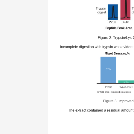
Figure 2. Trypsin/Lys-C
Incomplete digestion with trypsin was evident 
Figure 3. Improved 
The extract contained a residual amount 