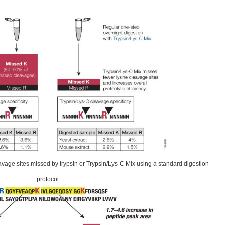
avage sites missed by trypsin or Trypsin/Lys-C Mix using a standard digestion
protocol.