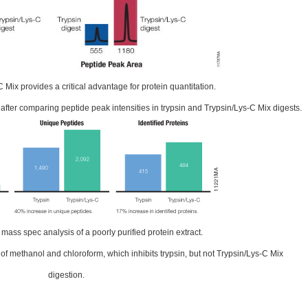
 Mix provides a critical advantage for protein quantitation.
after comparing peptide peak intensities in trypsin and Trypsin/Lys-C Mix digests.
mass spec analysis of a poorly purified protein extract.
of methanol and chloroform, which inhibits trypsin, but not Trypsin/Lys-C Mix
digestion.