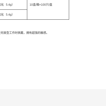
化 5.4g）
10盒/箱×100只/盒
化 5.4g）
适合任何类型工作时佩戴，拥有超强的触感。