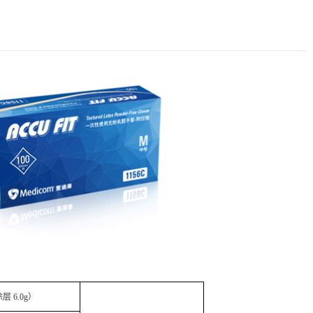
涂层
6.0g
）