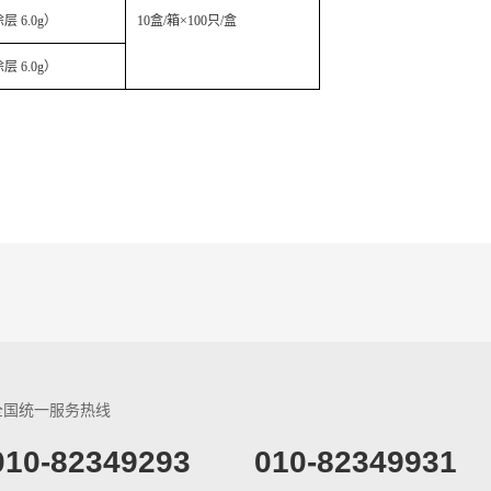
涂层
6.0g
）
10盒/箱×100只/盒
涂层
6.0g
）
全国统一服务热线
​010-82349293
010-82349931