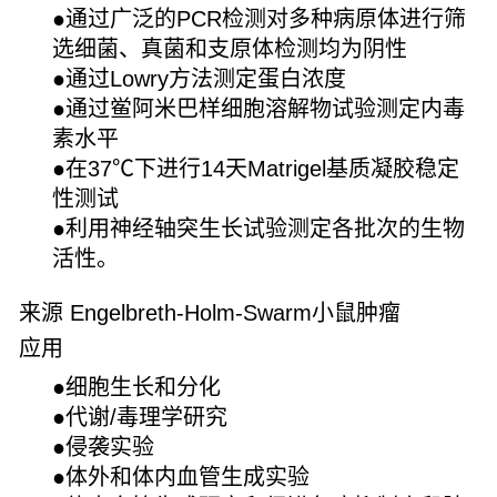
●
通过广泛的PCR检测对多种病原体进行筛
选细菌、真菌和支原体检测均为阴性
●
通过Lowry方法测定蛋白浓度
●
通过鲎阿米巴样细胞溶解物试验测定内毒
素水平
●
在37℃下进行14天Matrigel基质凝胶稳定
性测试
●
利用神经轴突生长试验测定各批次的生物
活性。
来源 Engelbreth-Holm-Swarm小鼠肿瘤
应用
●
细胞生长和分化
●
代谢/毒理学研究
●
侵袭实验
●
体外和体内血管生成实验