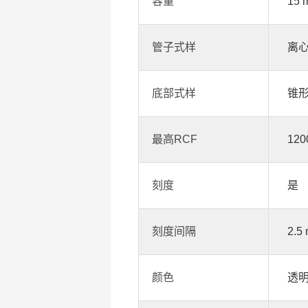
容量
15 
管子式样
离
底部式样
锥
最高RCF
120
刻度
是
刻度间隔
2.5
颜色
透