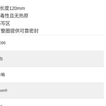
长度120mm
胞毒性且无热原
书写区
可整圈提供可靠密封
096
/包
 /箱
con®