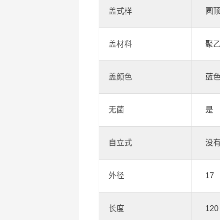
盖式样
圆顶
盖材料
聚
盖颜色
蓝
无菌
是
自立式
没
外径
17
长度
120