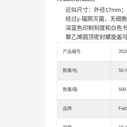
近似尺寸：外径17mm；
经过γ-辐照灭菌，无细
深蓝色印制刻度和白色
聚乙烯圆顶密封螺旋盖
产品编号
352
数量/包
50 
数量/箱
500
品牌
Fal