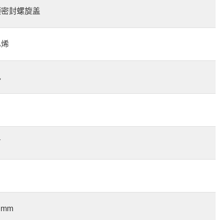
密封螺旋盖
乙烯
色
有
 mm