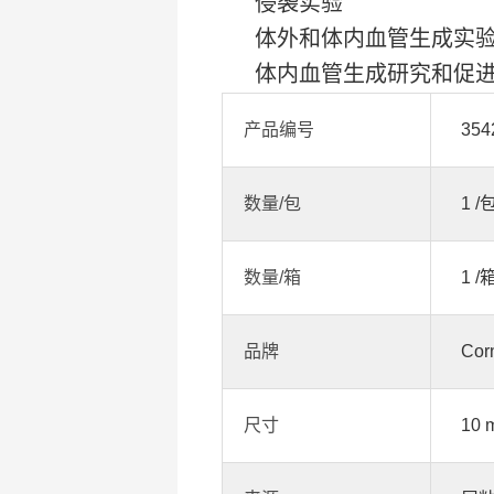
侵袭实验
体外
和
体内
血管生成实
体内
血管生成研究和促
产品编号
354
数量/包
1 /
数量/箱
1 /
品牌
Cor
尺寸
10 