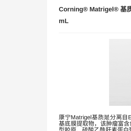
Corning® Matrige
mL
康宁Matrigel基质是分离自En
基底膜提取物，该肿瘤富含细
型胶原、硫酸乙酰肝素蛋白