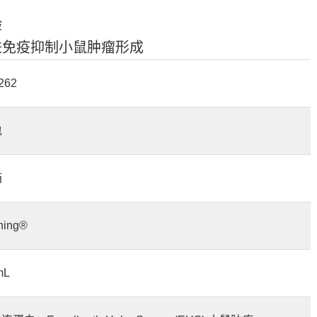
验
进免疫抑制小鼠肿瘤形成
262
包
箱
ning®
mL