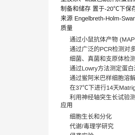
制备和储存
置于-20℃下
来源
Engelbreth-Holm-S
质量
通过小鼠抗体产物 (MA
通过广泛的PCR检测对
细菌、真菌和支原体检
通过Lowry方法测定蛋
通过鲎阿米巴样细胞溶
在37℃下进行14天Matr
利用神经轴突生长试验
应用
细胞生长和分化
代谢/毒理学研究