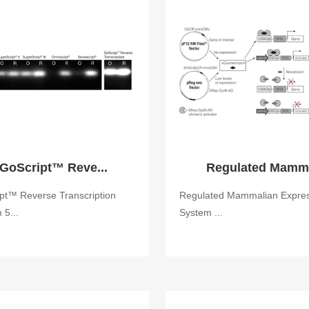
GoScript™ Reve...
Regulated Mamm.
pt™ Reverse Transcription
Regulated Mammalian Expre
 5...
System ...