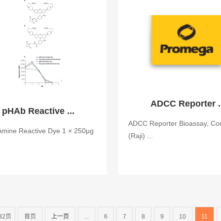
ADCC Reporter .
pHAb Reactive ...
ADCC Reporter Bioassay, Co
mine Reactive Dye 1 × 250μg
(Raji) ...
32页
首页
上一页
...
6
7
8
9
10
11