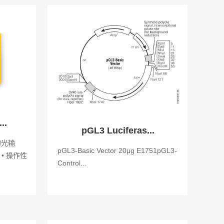
..
pGL3 Luciferas...
的光输
pGL3-Basic Vector 20μg E1751pGL3-
• 操作性
Control...