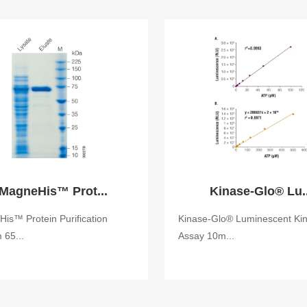
MagneHis™ Prot...
Kinase-Glo® Lu..
is™ Protein Purification
Kinase-Glo® Luminescent Ki
 65...
Assay 10m...