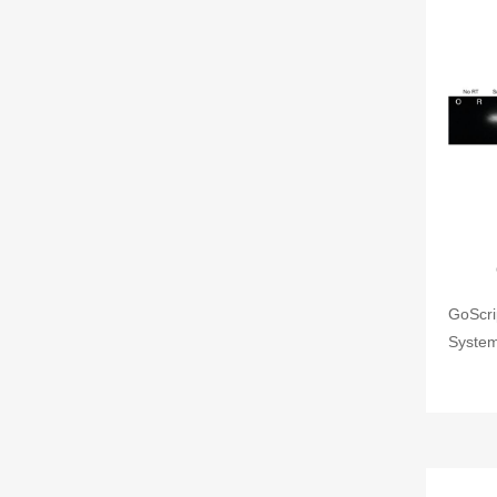
GoScri
System