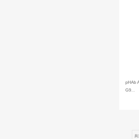
pHAb A
G9...
共