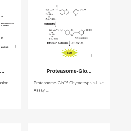
..
Proteasome-Glo...
ssion
Proteasome-Glo™ Chymotrypsin-Like
Assay ...