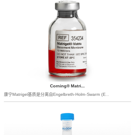
Corning® Matri...
康宁Matrigel基质是分离自Engelbreth-Holm-Swarm (E...