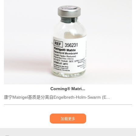
Corning® Matri...
康宁Matrigel基质是分离自Engelbreth-Holm-Swarm (E...