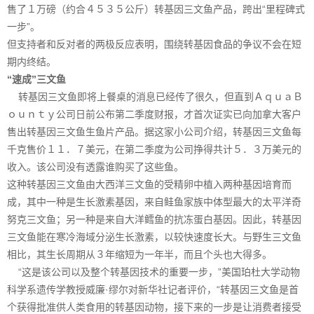
售了１万磅（约合４５３５公斤）转基因三文鱼产品，跨出“里程碑式
一步”。
但支持者和反对者的两极反应表明，围绕转基因食品的争议不会在短
期内终结。
“速成”三文鱼
转基因三文鱼即将上餐桌的消息已经传了很久，但直到ＡｑｕａＢ
ｏｕｎｔｙ公司日前公布第二季度财报，才首次证实已向加拿大客户
售出转基因三文鱼生鱼片产品。据这家小公司介绍，转基因三文鱼每
千克售价１１．７美元，在第二季度为公司挣得共计５．３万美元的
收入。该公司没有透露谁购买了这些鱼。
这种转基因三文鱼由大西洋三文鱼的受精卵中植入两种基因培育而
成，其中一种是生长激素基因，来自鲑鱼家族中体型最大的太平洋奇
努克三文鱼；另一种是来自大洋鳕鱼的抗冻蛋白基因。因此，转基因
三文鱼能在寒冷海域分泌生长激素，以较快速度长大。与野生三文鱼
相比，其生长周期从３年缩短为一年半，而且个头也大得多。
“这是该公司以及整个转基因技术的重要一步，”美国珀杜大学动物
科学系遗传学教授威廉·缪尔对新华社记者评价，“转基因三文鱼是首
个获得批准供人类食用的转基因动物，接下来的一步是让消费者接受