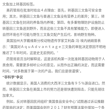
文鱼加上转基因标签。
美药管局在批准时给出４点理由：首先，转基因三文鱼可安全食
用；其次，转基因三文鱼与普通三文鱼没有营养上的差异；第三，转
基因三文鱼在封闭的养鱼场内养殖；第四，有多重物理防护设施防止
转基因三文鱼逃到野外，而且这些三文鱼不具有繁殖能力，即便进入
自然环境也不可能与野生三文鱼交配产生后代、影响野生物种。
美国加州大学戴维斯分校动物遗传学家艾利森·冯·埃内纳姆曾表
示：“美国对ＡｑｕＡｄｖａｎｔａｇｅ三文鱼的审批决定原因不明地
推迟了５年时间，这是史无前例的。”
药管局官员当时解释说，这是该机构第一次批准转基因动物用于人
类食用，需要更多倾听公众的意见，从而作出正确的决定，而这需要
时间，“对多数属于第一次的产品，我们总是很谨慎”。
“非科学”争议
统计数据显示，美国人消费的大西洋三文鱼有９５％源自进口。然
而，转基因三文鱼在美国上市的努力还是很快遭到阻击，只能先销往
加拿大。
例如，反对转基因民间组织“美国食品安全中心”试图通过诉讼推翻
药管局的决定；而美国国会则在２０１７财年预算法案中增加一个条