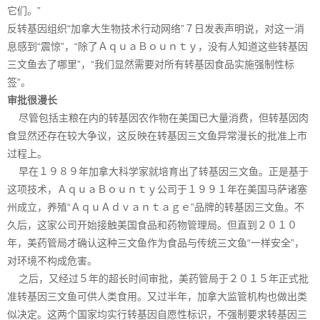
它们。”
反转基因组织“加拿大生物技术行动网络”７日发表声明说，对这一消
息感到“震惊”，“除了ＡｑｕａＢｏｕｎｔｙ，没有人知道这些转基因
三文鱼去了哪里”，“我们显然需要对所有转基因食品实施强制性标
签”。
审批很漫长
尽管包括主粮在内的转基因农作物在美国已大量消费，但转基因肉
食显然还存在较大争议，这反映在转基因三文鱼异常漫长的批准上市
过程上。
早在１９８９年加拿大科学家就培育出了转基因三文鱼。正是基于
这项技术，ＡｑｕａＢｏｕｎｔｙ公司于１９９１年在美国马萨诸塞
州成立，养殖“ＡｑｕＡｄｖａｎｔａｇｅ”品牌的转基因三文鱼。不
久后，这家公司开始接触美国食品和药物管理局。但直到２０１０
年，美药管局才确认这种三文鱼作为食品与传统三文鱼“一样安全”，
对环境不构成危害。
之后，又经过５年的超长时间审批，美药管局于２０１５年正式批
准转基因三文鱼可供人类食用。又过半年，加拿大监管机构也做出类
似决定。这两个国家均实行转基因自愿性标识，不强制要求转基因三