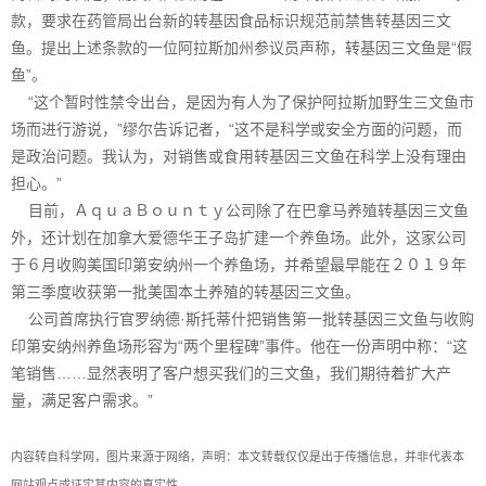
款，要求在药管局出台新的转基因食品标识规范前禁售转基因三文
鱼。提出上述条款的一位阿拉斯加州参议员声称，转基因三文鱼是“假
鱼”。
“这个暂时性禁令出台，是因为有人为了保护阿拉斯加野生三文鱼市
场而进行游说，”缪尔告诉记者，“这不是科学或安全方面的问题，而
是政治问题。我认为，对销售或食用转基因三文鱼在科学上没有理由
担心。”
目前，ＡｑｕａＢｏｕｎｔｙ公司除了在巴拿马养殖转基因三文鱼
外，还计划在加拿大爱德华王子岛扩建一个养鱼场。此外，这家公司
于６月收购美国印第安纳州一个养鱼场，并希望最早能在２０１９年
第三季度收获第一批美国本土养殖的转基因三文鱼。
公司首席执行官罗纳德·斯托蒂什把销售第一批转基因三文鱼与收购
印第安纳州养鱼场形容为“两个里程碑”事件。他在一份声明中称：“这
笔销售……显然表明了客户想买我们的三文鱼，我们期待着扩大产
量，满足客户需求。”
内容转自科学网，图片来源于网络，声明：本文转载仅仅是出于传播信息，并非代表本
网站观点或证实其内容的真实性。