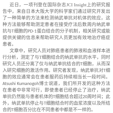
近日，一项刊登在国际杂志JCI Insight上的研究报
告中，来自日本大阪大学的科学家们通过研究开发出
了一种简单的方法来检测纳武单抗对机体的效应，这
种方法能够帮助测定患者在接受疗法后数周内纳武单
抗与
细胞的
蛋白结合的分子机制，相关研究或能
T
PD-1
提供关键的信息来帮助研究人员更加有效地治疗癌症
患者。
文章中，研究人员对肺癌患者的肺液和血液样本进
行分析，测定了与T细胞结合的纳武单抗的水平，同时
研究人员还分离了仅与纳武单抗结合的
细胞，从而深
T
入研究细胞的激活作用。研究者发现，纳武单抗对
细
T
胞的效应通常会在患者服药后持续相当长一段时间。
博士说道，我们所开发的这种方法
Atsushi Kumanogoh
在患者中非常可行，即使患者已经停止了治疗，纳武
单抗仍然能与患者机体的
细胞结合超过
周时间；此
T
20
外，纳武单抗停止与
细胞结合时的血浆浓度以及所结
T
合的
细胞百分比在不同患者中都是不一样的。
T