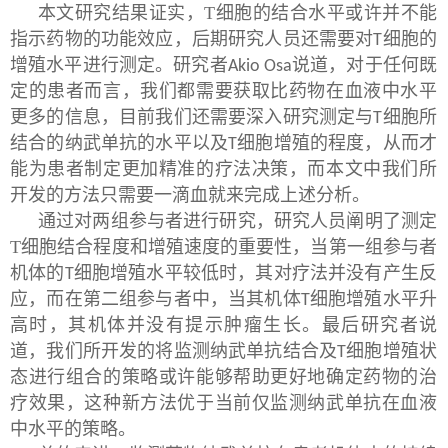
本文研究结果证实，T细胞的结合水平或许并不能
指示药物的功能效应，后期研究人员还需要对
细胞的
T
增殖水平进行测定。研究者
说道，对于任何既
Akio Osa
定的患者而言，我们都需要获取比药物在血液中水平
更多的信息，目前我们还需要深入研究测定与
细胞所
T
结合的纳武单抗的水平以及
细胞增殖的程度，从而才
T
能为患者制定更加精准的疗法决策，而本文中我们所
开发的方法只需要一滴血就来完成上述分析。
通过对两组参与者进行研究，研究人员阐明了测定
T细胞结合程度和增殖速度的重要性，当第一组参与者
机体的
细胞增殖水平较低时，其对疗法并没有产生反
T
应，而在第二组参与者中，当其机体
细胞增殖水平升
T
高时，其机体并没有提示肿瘤生长。最后研究者说
道，我们所开发的将监测纳武单抗结合及
细胞增殖状
T
态进行组合的策略或许能够帮助更好地确定药物的治
疗效果，这种新方法优于当前仅监测纳武单抗在血液
中水平的策略。