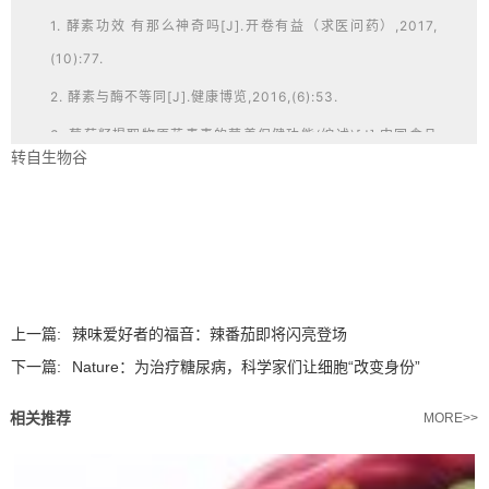
1. 酵素功效 有那么神奇吗[J].开卷有益（求医问药）,2017,
(10):77.
2. 酵素与酶不等同[J].健康博览,2016,(6):53.
3. 葡萄籽提取物原花青素的营养保健功能(综述)[J].中国食品
转自生物谷
卫生杂志,2000,12(6):38-41.
4. Singh V, San Yeoh B, Chassaing B, et al.
Dysregulated microbial fermentation of soluble fiber
induces cholestatic liver cancer[J]. Cell, 2018,
175(3): 679-694. e22.
上一篇:
辣味爱好者的福音：辣番茄即将闪亮登场
下一篇:
Nature：为治疗糖尿病，科学家们让细胞“改变身份”
相关推荐
MORE>>