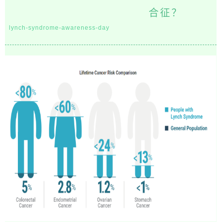
合征？
lynch-syndrome-awareness-day