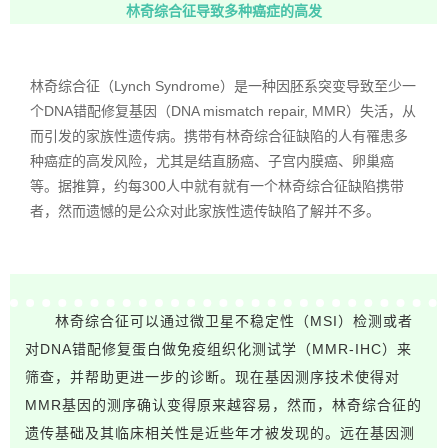
林奇综合征导致多种癌症的高发
林奇综合征（Lynch Syndrome）是一种因胚系突变导致至少一
个DNA错配修复基因（DNA mismatch repair, MMR）失活，从
而引发的家族性遗传病。携带有林奇综合征缺陷的人有罹患多
种癌症的高发风险，尤其是结直肠癌、子宫内膜癌、卵巢癌
等。据推算，约每300人中就有就有一个林奇综合征缺陷携带
者，然而遗憾的是公众对此家族性遗传缺陷了解并不多。
林奇综合征可以通过微卫星不稳定性（MSI）检测或者
对DNA错配修复蛋白做免疫组织化测试学（MMR-IHC）来
筛查，并帮助更进一步的诊断。现在基因测序技术使得对
MMR基因的测序确认变得原来越容易，然而，林奇综合征的
遗传基础及其临床相关性是近些年才被发现的。远在基因测