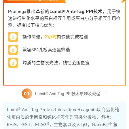
Promega推出革新的
Lumit® Anti-Tag PPI技术
，用于快
速进行生化水平的蛋白相互作用或蛋白小分子相互作用检
测，拥有以下核心优势：
2
操作简便，
小时
内快速完成检测
1
兼容384孔板高通量筛选
2
均质的生物发光法，线性范围更宽
3
0
1
Lumit® Anti-Tag PPI技术原理及流程
®
Lumit
Anti-Tag Protein Interaction Reagents以商品化纯
化蛋白质的常用亲和纯化标签作为直接分析物，包括：
®
®
6HiS、GST、FLAG
，生物素以及人lgG。NanoBiT
萤