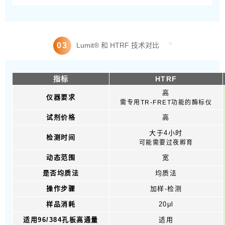
0
3
Lumit® 和 HTRF 技术对比
指标
HTRF
高
仪器要求
需专用TR-FRET功能的酶标仪
试剂价格
高
大于4小时
检测时间
可能需要过夜孵育
动态范围
宽
是否均质法
均质法
操作步骤
加样-检测
样品消耗
20μl
适用96/384孔板高通量
适用