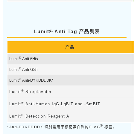
Lumit® Anti-Tag 产品列表
产品
®
Lumit
Anti-6His
®
Lumit
Anti-GST
®
Lumit
Anti-DYKDDDDK*
®
Lumit
Streptavidin
®
Lumit
Anti-Human IgG-LgBiT and -SmBiT
®
Lumit
Detection Reagent A
®
*Anti-DYKDDDDK 识别常用于标记蛋白质的FLAG
标签。