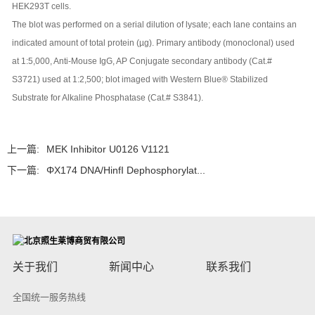
HEK293T cells.
The blot was performed on a serial dilution of lysate; each lane contains an
indicated amount of total protein (µg). Primary antibody (monoclonal) used
at 1:5,000, Anti-Mouse IgG, AP Conjugate secondary antibody (Cat.#
S3721) used at 1:2,500; blot imaged with Western Blue® Stabilized
Substrate for Alkaline Phosphatase (Cat.# S3841).
上一篇:
MEK Inhibitor U0126 V1121
下一篇:
ΦX174 DNA/HinfI Dephosphorylat...
关于我们
新闻中心
联系我们
全国统一服务热线