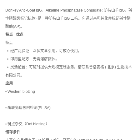
Donkey Anti-Goat IgG，Alkaline Phosphatase Conjugate( 驴抗山羊IgG，碱
性磷酸酶标记抗体) 是一种驴抗山羊IgG 二抗。它通过亲和纯化并标记碱性磷
酸酶(AP)。
特点 - 优点
特点
• 经广泛验证：众多文章引用，可放心使用。
• 即用型配方：无需溶解抗体。
• 灵活配置：可随时提供大规模定制服务。请联系普洛麦格 ( 北京) 生物技术
有限公司。
应用
• Western blotting
• 酶联免疫吸附检测(ELISA)
• 斑点杂交（Dot blotting）
储存条件