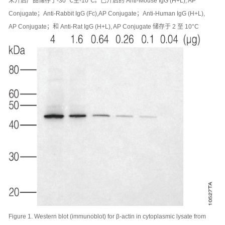
未开启产品储存于-30 ℃至-10℃。已开启的 Anti-Mouse IgG (H+L), AP
Conjugate；Anti-Rabbit IgG (Fc),AP Conjugate；Anti-Human IgG (H+L),
AP Conjugate；和 Anti-Rat IgG (H+L), AP Conjugate 储存于 2 至 10°C
Figure 1. Western blot (immunoblot) for β-actin in cytoplasmic lysate from