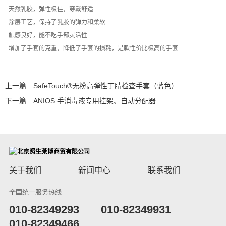
天然乳胶，弹性极佳，穿戴舒适
涂层工艺，保持了乳胶的弹力和柔软
触感良好，能不吃手部灵活性
增加了手套的克重，降低了手套的损耗，是款性价比极高的手套
上一篇:
SafeTouch®无粉高弹性丁腈检查手套（蓝色）
下一篇:
ANIOS 手消毒液专用挂架、自动分配器
关于我们
新闻中心
联系我们
全国统一服务热线
​010-82349293
010-82349931
010-82349466