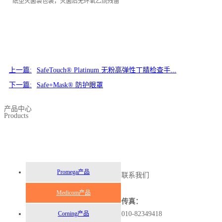
纸塑灭菌袋包装，灭菌后无环氧乙烷残留
上一篇:
SafeTouch® Platinum 无粉高弹性丁腈检查手...
下一篇:
Safe+Mask® 防护眼罩
产品中心
Products
Promega产品
联系我们
Medicom产品
传真：
Corning产品
010-82349418