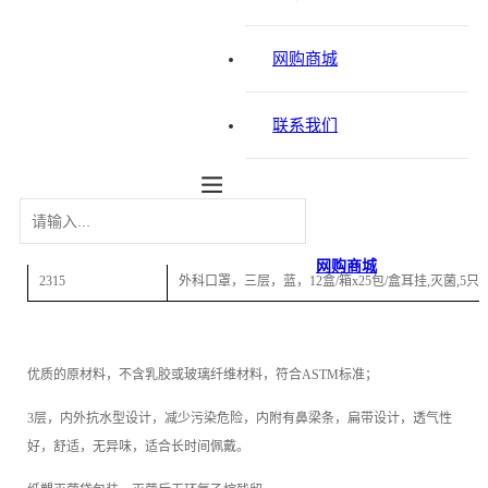
网购商城
联系我们
网购商城
2315
外科口罩，三层，蓝，12盒/箱x25包/盒耳挂,灭菌,5只/
优质的原材料，不含乳胶或玻璃纤维材料，符合ASTM标准；
3层，内外抗水型设计，减少污染危险，内附有鼻梁条，扁带设计，透气性
好，舒适，无异味，适合长时间佩戴。