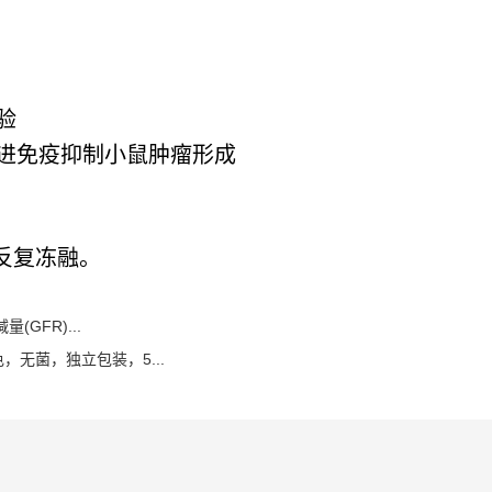
验
进免疫抑制小鼠肿瘤形成
免反复冻融。
减量(GFR)...
蓝色，无菌，独立包装，5...