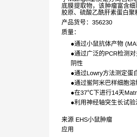
底膜提取物，该肿瘤富含细胞
胶原、硫酸乙酰肝素蛋白聚
产品货号：356230
质量
：
●通过小鼠抗体产物 (M
●
通过广泛的PCR检测
阴性
●
通过Lowry方法测定蛋
●
通过鲎阿米巴样细胞溶
●
在37℃下进行14天Mat
●
利用神经轴突生长试验
来源 EHS小鼠肿瘤
应用