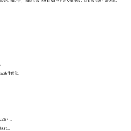
→ 3` 核酸外切酶活性， 酶储存液中含有 50 ％甘油及缓冲液，可有效提高扩增效率。
。
反应条件优化。
267...
ast...