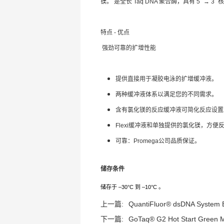
镁。 是全长 Taq DNA 聚合酶，具有 5` 
特点 - 优点
强劲可靠的扩增性能
提供直接用于凝胶电泳的扩增缓冲液。
两种缓冲液体系以满足您的不同需求。
含有氯化镁的反应缓冲液可简化反应设置
Flexi缓冲液和单独提供的氯化镁，方便
可靠：Promega公司品质保证。
储存条件
储存于 –30°C 到 –10°C 。
上一篇:
QuantiFluor® dsDNA System E
下一篇:
GoTaq® G2 Hot Start Green M