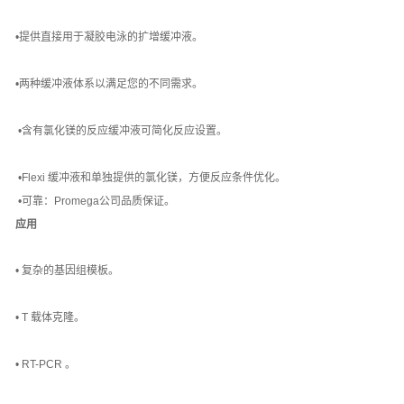
•提供直接用于凝胶电泳的扩增缓冲液。
•两种缓冲液体系以满足您的不同需求。
•含有氯化镁的反应缓冲液可简化反应设置。
•Flexi 缓冲液和单独提供的氯化镁，方便反应条件优化。
•可靠：Promega公司品质保证。
应用
• 复杂的基因组模板。
• T 载体克隆。
• RT-PCR 。