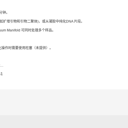
 分钟。
 如扩增引物和引物二聚体)，或从凝胶中纯化DNA 片段。
acuum Manifold 可同时处理多个样品。
化操作时需要使用柱塞（未提供）。
..
61